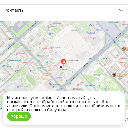
Контакты
Адрес
г.Красноярск, ул. Молокова д.28
Телефон
8 (962) 843-44-43
Режим работы
Пн-Вс, 10:00 - 21:00
Эл. почта
krasopt24@inbox.ru
Мы используем cookies. Используя сайт, вы
соглашаетесь с обработкой данных с целью сбора
аналитики. Cookies можно отключить в любой момент в
настройках вашего браузера
Хорошо
ⓒ Commo
Оплата
Доставка
Правила возврата
Реквизиты
Офер