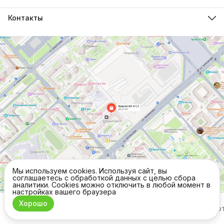
Контакты
Адрес
г.Красноярск, ул. Молокова д.28
Телефон
8 (962) 843-44-43
Режим работы
Пн-Вс, 10:00 - 21:00
Эл. почта
krasopt24@inbox.ru
Мы используем cookies. Используя сайт, вы
соглашаетесь с обработкой данных с целью сбора
аналитики. Cookies можно отключить в любой момент в
настройках вашего браузера
Хорошо
ⓒ Commo
Оплата
Доставка
Правила возврата
Реквизиты
Офер