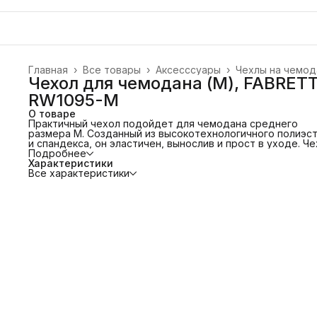
Главная
›
Все товары
›
Аксесссуары
›
Чехлы на чемод
Чехол для чемодана (M), FABRETT
RW1095-M
О товаре
Практичный чехол подойдет для чемодана среднего
размера M. Созданный из высокотехнологичного полиэс
и спандекса, он эластичен, вынослив и прост в уходе. Ч
поможет защитить багаж от загрязнений и царапин. Кро
Подробнее
того, сэкономит время и деньги на упаковке чемодана в
Характеристики
багажную пленку в аэропорту. Благодаря оригинальному
Все характеристики
дизайну чемодан будет легко найти на багажной ленте в
аэропорту. Обратите внимание, чехол размера М подхо
для чемоданов с расширением объема.