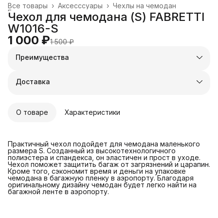
Все товары
›
Аксесссуары
›
Чехлы на чемодан
Главная
›
Чехол для чемодана (S) FABRETTI
W1016-S
1 000 ₽
1 500 ₽
Преимущества
Оплата частями в Сплит
Доставка в пункты выдачи или до двери
Доставка
Удобный возврат
О товаре
Характеристики
Практичный чехол подойдет для чемодана маленького
размера S. Созданный из высокотехнологичного
полиэстера и спандекса, он эластичен и прост в уходе.
Чехол поможет защитить багаж от загрязнений и царапин.
Кроме того, сэкономит время и деньги на упаковке
чемодана в багажную пленку в аэропорту. Благодаря
оригинальному дизайну чемодан будет легко найти на
багажной ленте в аэропорту.