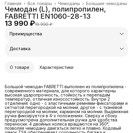
Главная
›
Все товары
›
Чемоданы
›
Большие чемоданы
Чемодан (L), полипропилен,
FABRETTI EN1060-28-13
13 990 ₽
19 990 ₽
Преимущества
Оплата частями в Сплит
Доставка в пункты выдачи или до двери
Доставка
Удобный возврат
О товаре
Характеристики
Большой чемодан FABRETTI выполнен из полипропилена -
современного материала, для которого характерны
высокая ударопрочность, стойкость к перепадам
температур, отличная износостойкость. Внутри 2
отделения: одно - с эластичными ремнями-фиксаторами и
сетчатой перегородкой на молнии; другое - с тканевой
перегородкой на молнии, карманом на молнии. Выдвижная
ручка фиксируется в 4-х положениях. Сверху и сбоку
предусмотрена дополнительная ручка для удобства
переноски. 4 двойных колеса вращаются на 360°,
позволяя чемодану двигаться легко и плавно. Кодовый
замок TSA обеспечивает сохранность багажа и