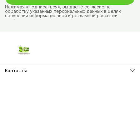
Нажимая «Подписаться», вы даете согласие на
обработку указанных персональных данных в целях
получения информационной и рекламной рассылки
Контакты
Адрес
г.Красноярск, ул. Молокова д.28
Телефон
8 (962) 843-44-43
Режим работы
Пн-Вс, 10:00 - 21:00
Эл. почта
krasopt24@inbox.ru