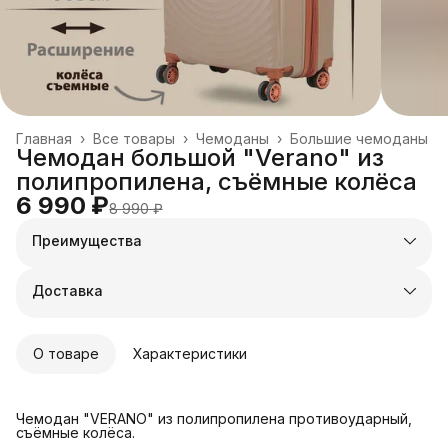
Главная
›
Все товары
›
Чемоданы
›
Большие чемоданы
Чемодан большой "Verano" из
полипропилена, съёмные колёса
6 990 ₽
8 990 ₽
Преимущества
Оплата частями в Сплит
Доставка в пункты выдачи или до двери
Доставка
Удобный возврат
О товаре
Характеристики
Чемодан "VERANO" из полипропилена противоударный,
съёмные колёса.