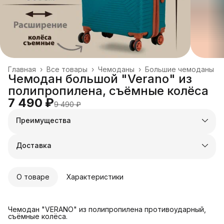
Главная
›
Все товары
›
Чемоданы
›
Большие чемоданы
Чемодан большой "Verano" из
полипропилена, съёмные колёса
7 490 ₽
9 490 ₽
Преимущества
Оплата частями в Сплит
Доставка в пункты выдачи или до двери
Доставка
Удобный возврат
О товаре
Характеристики
Чемодан "VERANO" из полипропилена противоударный,
съёмные колёса.