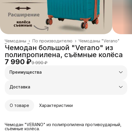
Чемоданы
›
По производителю
›
Чемоданы "Verano"
Главная
›
Все товары
›
Чемодан большой "Verano" из
полипропилена, съёмные колёса
7 990 ₽
9 990 ₽
Преимущества
Оплата частями в Сплит
Доставка в пункты выдачи или до двери
Доставка
Удобный возврат
О товаре
Характеристики
Чемодан "VERANO" из полипропилена противоударный,
съёмные колёса.