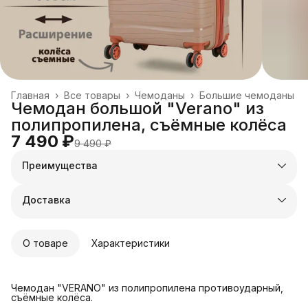
Главная
›
Все товары
›
Чемоданы
›
Большие чемоданы
Чемодан большой "Verano" из
полипропилена, съёмные колёса
7 490 ₽
9 490 ₽
Преимущества
Оплата частями в Сплит
Доставка в пункты выдачи или до двери
Доставка
Удобный возврат
О товаре
Характеристики
Чемодан "VERANO" из полипропилена противоударный,
съёмные колёса.