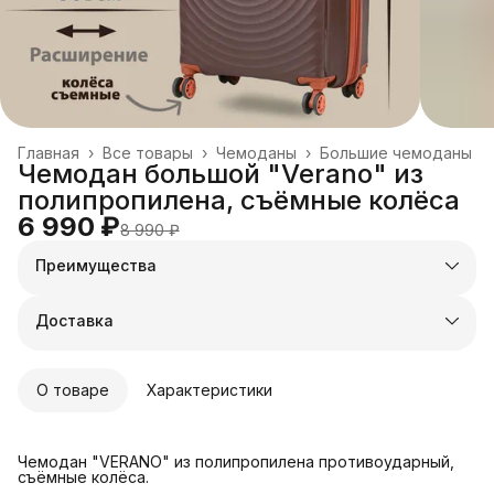
Главная
›
Все товары
›
Чемоданы
›
Большие чемоданы
Чемодан большой "Verano" из
полипропилена, съёмные колёса
6 990 ₽
8 990 ₽
Преимущества
Оплата частями в Сплит
Доставка в пункты выдачи или до двери
Доставка
Удобный возврат
О товаре
Характеристики
Чемодан "VERANO" из полипропилена противоударный,
съёмные колёса.