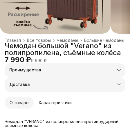
Главная
›
Все товары
›
Чемоданы
›
Большие чемоданы
Чемодан большой "Verano" из
полипропилена, съёмные колёса
7 990 ₽
9 990 ₽
Преимущества
Оплата частями в Сплит
Доставка в пункты выдачи или до двери
Доставка
Удобный возврат
О товаре
Характеристики
Чемодан "VERANO" из полипропилена противоударный,
съёмные колёса.