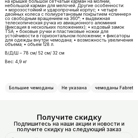
на крышке большой сетчатый карман на молнии,
небольшой карман для мелочей. Другие особенности:
• морозостойкий и ударопрочный корпус; • четыре
двойных колеса с полиуретановым покрытием «спиннер»
со свободным вращением на 360°; • выдвижная
телескопическая ручка из авиационного алюминия
(фиксация в нескольких положениях); • кодовый замок
TSA; • боковые ручки и пластиковые ножки для
устойчивости в горизонтальном положении; • фиксаторы
для одежды внутри чемодана; • возможность увеличения
объема; • объем 128 л.
В/Д/Ш – 78 см/ 52 см/ 32 см
Вес: 4,9 кг
Большие чемоданы
Не указана
чемоданы Fabretti
Получите скидку
Подпишитесь на наши акции и новости и
получите скидку на следующий заказ