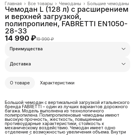
Главная
›
Все товары
›
Чемоданы
›
Большие чемоданы
Чемодан L (128 л) с расширением
и верхней загрузкой,
полипропилен, FABRETTI EN1050-
28-33
14 990 ₽
19 990 ₽
Преимущества
Оплата частями в Сплит
Доставка в пункты выдачи или до двери
Доставка
Удобный возврат
О товаре
Характеристики
Большой чемодан с вертикальной загрузкой итальянского
бренда FABRETTI – один из лучших вариантов дорожного
багажа. Модель выполнена из технологичного
полипропилена. Полипропиленовые чемоданы имеют
высокую прочность, жесткость, повышенные
противоударные характеристики, стойкость к
механическому воздействию. Чемодан имеет одно
отделение с возможностью увеличения объема. Внутри