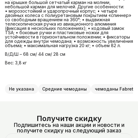
на крышке большой сетчатый карман на молнии,
небольшой карман для мелочей. Другие особенности:
• морозостойкий и ударопрочный корпус; • четыре
двойных колеса с полиуретановым покрытием «спиннер»
со свободным вращением на 360°; • выдвижная
телескопическая ручка из авиационного алюминия
(фиксация в нескольких положениях); • кодовый замок
TSA; • боковые ручки и пластиковые ножки для
устойчивости в горизонтальном положении; • фиксаторы
для одежды внутри чемодана; • возможность увеличения
объема; • максимальная нагрузка 20 кг; • объем 82 л.
В/Д/Ш – 68 см/ 44 см/ 28 см
Вес: 3,8 кг
Не указана
Средние чемоданы
чемоданы Fabretti
Получите скидку
Подпишитесь на наши акции и новости и
получите скидку на следующий заказ