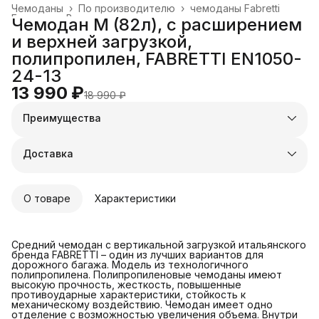
Чемоданы
›
По производителю
›
чемоданы Fabretti
Главная
›
Все товары
›
Чемодан M (82л), с расширением
и верхней загрузкой,
полипропилен, FABRETTI EN1050-
24-13
13 990 ₽
18 990 ₽
Преимущества
Оплата частями в Сплит
Доставка в пункты выдачи или до двери
Доставка
Удобный возврат
О товаре
Характеристики
Средний чемодан с вертикальной загрузкой итальянского
бренда FABRETTI – один из лучших вариантов для
дорожного багажа. Модель из технологичного
полипропилена. Полипропиленовые чемоданы имеют
высокую прочность, жесткость, повышенные
противоударные характеристики, стойкость к
механическому воздействию. Чемодан имеет одно
отделение с возможностью увеличения объема. Внутри