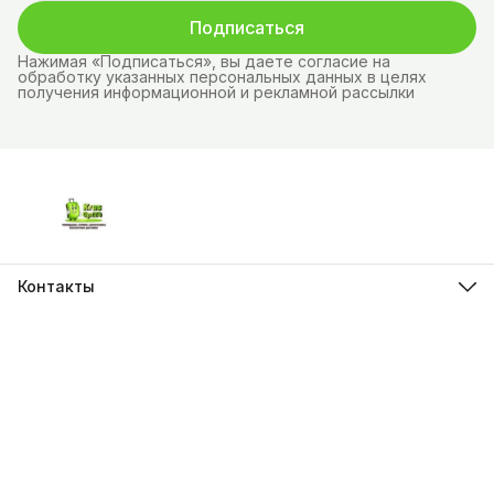
Подписаться
Нажимая «Подписаться», вы даете согласие на
обработку указанных персональных данных в целях
получения информационной и рекламной рассылки
Контакты
Адрес
г.Красноярск, ул. Молокова д.28
Телефон
8 (962) 843-44-43
Режим работы
Пн-Вс, 10:00 - 21:00
Эл. почта
krasopt24@inbox.ru