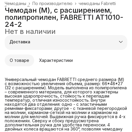
Чемоданы
›
По производителю
›
чемоданы Fabretti
Главная
›
Все товары
›
Чемодан (M), с расширением,
полипропилен, FABRETTI AT1010-
24-2
Нет в наличии
Доставка
О товаре
Характеристики
Универсальный чемодан FABRETTI среднего размера (M)
с возможностью увеличения объема, размер: 66*48*27
(32 с расширением). Модель выполнена из полипропилена
– современного материала, для которого характерны
высокая ударопрочность, стойкость к перепадам
температур, отличная износостойкость. Внутри
находятся два отделения: одно - с эластичными
ремнями-фиксаторами; другое - с тканевой перегородкой
на молнии, карманом-сеткой на молнии и карманом на
молнии для мелочей. Выдвижная ручка фиксируется в 4-х
положениях. Сверху и сбоку предусмотрена
дополнительная ручка для удобства переноски. 4
двойных колеса вращаются на 360°, позволяя чемодану