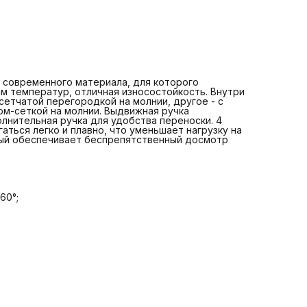
- встроенный кодовый замок с системой TSA.
 современного материала, для которого
м температур, отличная износостойкость. Внутри
сетчатой перегородкой на молнии, другое - с
ом-сеткой на молнии. Выдвижная ручка
лнительная ручка для удобства переноски. 4
аться легко и плавно, что уменьшает нагрузку на
рый обеспечивает беспрепятственный досмотр
60°;