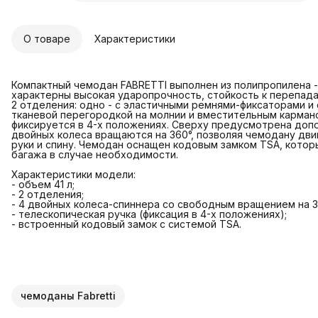
О товаре
Характеристики
Компактный чемодан FABRETTI выполнен из полипропилена -
характерны высокая ударопрочность, стойкость к перепада
2 отделения: одно - с эластичными ремнями-фиксаторами и 
тканевой перегородкой на молнии и вместительным карман
фиксируется в 4-х положениях. Сверху предусмотрена допо
двойных колеса вращаются на 360°, позволяя чемодану двиг
руки и спину. Чемодан оснащен кодовым замком TSA, кото
багажа в случае необходимости.
Характеристики модели:
- объем 41 л;
- 2 отделения;
- 4 двойных колеса-спиннера со свободным вращением на 3
- телескопическая ручка (фиксация в 4-х положениях);
- встроенный кодовый замок с системой TSA.
чемоданы Fabretti