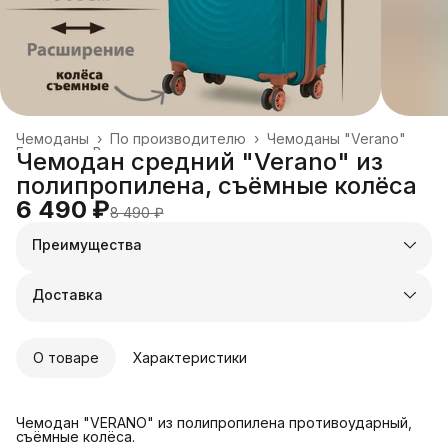
Чемоданы
›
По производителю
›
Чемоданы "Verano"
Главная
›
Все товары
›
Чемодан средний "Verano" из
полипропилена, съёмные колёса
6 490 ₽
8 490 ₽
Преимущества
Оплата частями в Сплит
Доставка в пункты выдачи или до двери
Доставка
Удобный возврат
О товаре
Характеристики
Чемодан "VERANO" из полипропилена противоударный,
съёмные колёса.