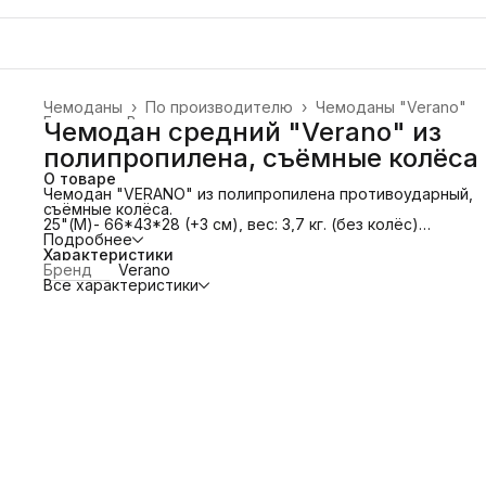
Чемоданы
›
По производителю
›
Чемоданы "Verano"
Главная
›
Все товары
›
Чемодан средний "Verano" из
полипропилена, съёмные колёса
О товаре
Чемодан "VERANO" из полипропилена противоударный,
съёмные колёса.
25"(М)- 66*43*28 (+3 см), вес: 3,7 кг. (без колёс)
Имеет четыре полиуретановых сдвоенных колеса. Вращ
Подробнее
360°.
Характеристики
Колёса съёмные!
Бренд
Verano
Телескопическую алюминиевую и 2 дополнительные
Все характеристики
прорезиненные ручки.
Защита в виде кодового замка, который препятствует
доступу внутрь чемодана.
Особенности модели: основное отделение с эластичны
ремнями, предохраняющими одежду от перемещения.
Отделение на молнии. Карман-сетка на молнии.
Увеличение объема за счёт расширения.
Привлекательный дизайн и функциональность чемодана
понравится каждому любителю путешествий.
Чемоданы из полипропилена не нужно загружать полнос
так как они не боятся никаких нагрузок