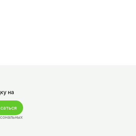
ку на
саться
рсональных