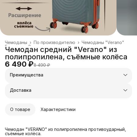
Чемоданы
›
По производителю
›
Чемоданы "Verano"
Главная
›
Все товары
›
Чемодан средний "Verano" из
полипропилена, съёмные колёса
6 490 ₽
8 490 ₽
Преимущества
Оплата частями в Сплит
Доставка в пункты выдачи или до двери
Доставка
Удобный возврат
О товаре
Характеристики
Чемодан "VERANO" из полипропилена противоударный,
съёмные колёса.