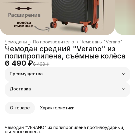
Чемоданы
›
По производителю
›
Чемоданы "Verano"
Главная
›
Все товары
›
Чемодан средний "Verano" из
полипропилена, съёмные колёса
6 490 ₽
8 490 ₽
Преимущества
Оплата частями в Сплит
Доставка в пункты выдачи или до двери
Доставка
Удобный возврат
О товаре
Характеристики
Чемодан "VERANO" из полипропилена противоударный,
съёмные колёса.