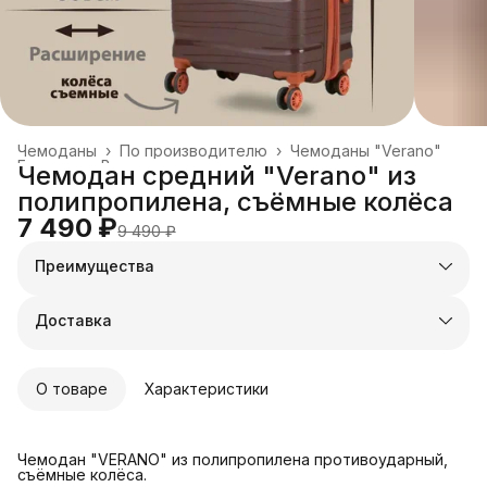
Чемоданы
›
По производителю
›
Чемоданы "Verano"
Главная
›
Все товары
›
Чемодан средний "Verano" из
полипропилена, съёмные колёса
7 490 ₽
9 490 ₽
Преимущества
Оплата частями в Сплит
Доставка в пункты выдачи или до двери
Доставка
Удобный возврат
О товаре
Характеристики
Чемодан "VERANO" из полипропилена противоударный,
съёмные колёса.