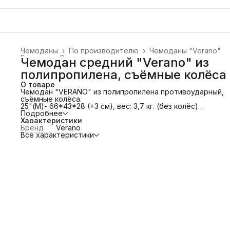
Чемоданы
›
По производителю
›
Чемоданы "Verano"
Главная
›
Все товары
›
Чемодан средний "Verano" из
полипропилена, съёмные колёса
О товаре
Чемодан "VERANO" из полипропилена противоударный,
съёмные колёса.
25"(М)- 66*43*28 (+3 см), вес: 3,7 кг. (без колёс)
Имеет четыре полиуретановых сдвоенных колеса. Вращ
Подробнее
360°.
Характеристики
Колёса съёмные!
Бренд
Verano
Телескопическую алюминиевую и 2 дополнительные
Все характеристики
прорезиненные ручки.
Защита в виде кодового замка, который препятствует
доступу внутрь чемодана.
Особенности модели: основное отделение с эластичны
ремнями, предохраняющими одежду от перемещения.
Отделение на молнии. Карман-сетка на молнии.
Увеличение объема за счёт расширения.
Привлекательный дизайн и функциональность чемодана
понравится каждому любителю путешествий.
Чемоданы из полипропилена не нужно загружать полнос
так как они не боятся никаких нагрузок