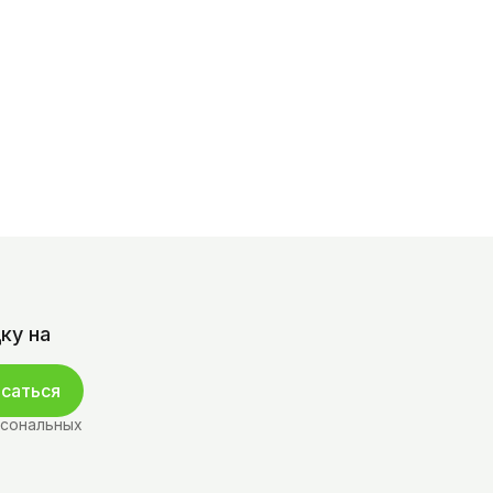
ку на
саться
рсональных