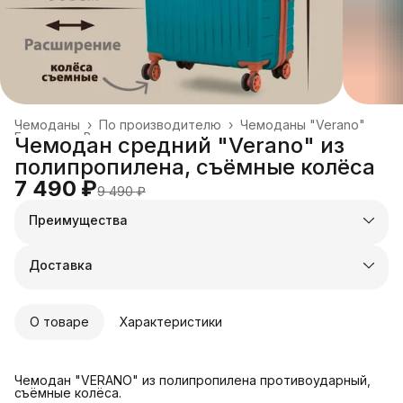
Чемоданы
›
По производителю
›
Чемоданы "Verano"
Главная
›
Все товары
›
Чемодан средний "Verano" из
полипропилена, съёмные колёса
7 490 ₽
9 490 ₽
Преимущества
Оплата частями в Сплит
Доставка в пункты выдачи или до двери
Доставка
Удобный возврат
О товаре
Характеристики
Чемодан "VERANO" из полипропилена противоударный,
съёмные колёса.