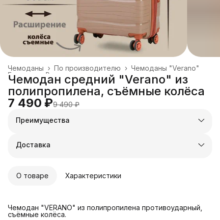
Чемоданы
›
По производителю
›
Чемоданы "Verano"
Главная
›
Все товары
›
Чемодан средний "Verano" из
полипропилена, съёмные колёса
7 490 ₽
9 490 ₽
Преимущества
Оплата частями в Сплит
Доставка в пункты выдачи или до двери
Доставка
Удобный возврат
О товаре
Характеристики
Чемодан "VERANO" из полипропилена противоударный,
съёмные колёса.