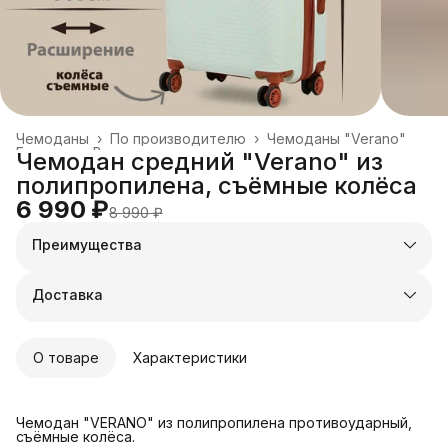
Чемоданы
›
По производителю
›
Чемоданы "Verano"
Главная
›
Все товары
›
Чемодан средний "Verano" из
полипропилена, съёмные колёса
6 990 ₽
8 990 ₽
Преимущества
Оплата частями в Сплит
Доставка в пункты выдачи или до двери
Доставка
Удобный возврат
О товаре
Характеристики
Чемодан "VERANO" из полипропилена противоударный,
съёмные колёса.