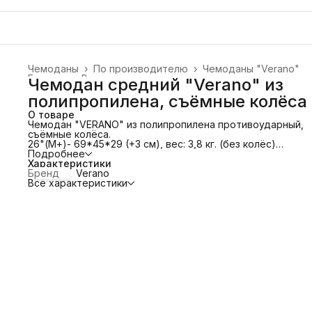
Чемоданы
›
По производителю
›
Чемоданы "Verano"
Главная
›
Все товары
›
Чемодан средний "Verano" из
полипропилена, съёмные колёса
О товаре
Чемодан "VERANO" из полипропилена противоударный,
съёмные колёса.
26"(М+)- 69*45*29 (+3 см), вес: 3,8 кг. (без колёс)
Имеет четыре полиуретановых сдвоенных колеса. Вращ
Подробнее
360°.
Характеристики
Колёса съёмные!
Бренд
Verano
Телескопическую алюминиевую и 2 дополнительные
Все характеристики
прорезиненные ручки.
Защита в виде кодового замка, который препятствует
доступу внутрь чемодана.
Особенности модели: основное отделение с эластичны
ремнями, предохраняющими одежду от перемещения.
Отделение на молнии. Карман-сетка на молнии.
Увеличение объема за счёт расширения.
Привлекательный дизайн и функциональность чемодана
понравится каждому любителю путешествий.
Чемоданы из полипропилена не нужно загружать полнос
так как они не боятся никаких нагрузок