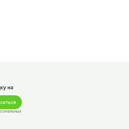
ку на
саться
рсональных