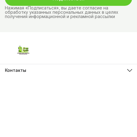
Нажимая «Подписаться», вы даете согласие на
обработку указанных персональных данных в целях
получения информационной и рекламной рассылки
Контакты
Адрес
г.Красноярск, ул. Молокова д.28
Телефон
8 (962) 843-44-43
Режим работы
Пн-Вс, 10:00 - 21:00
Эл. почта
krasopt24@inbox.ru