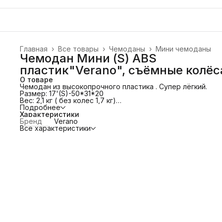
Главная
›
Все товары
›
Чемоданы
›
Мини чемоданы
Чемодан Мини (S) ABS
пластик"Verano", съёмные колёс
О товаре
Чемодан из высокопрочного пластика . Супер лёгкий.
Размер: 17'(S)-50*31*20
Вес: 2,1 кг ( без колес 1,7 кг)
Четыре двойных (Съёмных!!) колеса с вращением 360°
Подробнее
Металлические ручки и направляющие.
Характеристики
Регулировка ручек по высоте.
Бренд
Verano
Кодовый замок.
Все характеристики
Отделение с эластичными ремнями, предохраняющими
одежду от перемещения.
Отделение на молнии с карманом сеткой