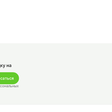
ку на
саться
рсональных