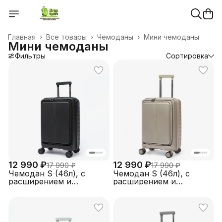
Главная
›
Все товары
›
Чемоданы
›
Мини чемоданы
Мини чемоданы
Фильтры
Сортировка
12 990 ₽
12 990 ₽
17 990 ₽
17 990 ₽
Чемодан S (46л), с
Чемодан S (46л), с
расширением и
расширением и
верхней загрузкой,
верхней загрузкой,
полипропилен,
полипропилен,
FABRETTI EN1050-20-2
FABRETTI EN1050-20-13