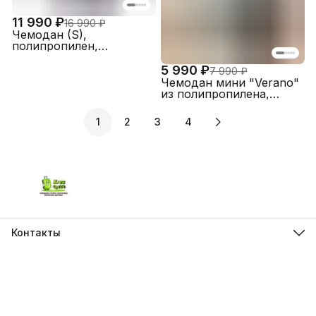
11 990 ₽
16 990 ₽
Чемодан (S),
полипропилен,
FABRETTI EN1060-20-13
5 990 ₽
7 990 ₽
Чемодан мини "Verano"
из полипропилена,
съёмные колёса
1
2
3
4
Контакты
Адрес
г.Красноярск, ул. Молокова д.28
Телефон
8 (962) 843-44-43
Режим работы
Пн-Вс, 10:00 - 21:00
Эл. почта
krasopt24@inbox.ru