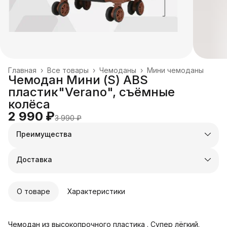
Главная
›
Все товары
›
Чемоданы
›
Мини чемоданы
Чемодан Мини (S) ABS
пластик"Verano", съёмные
колёса
2 990 ₽
3 990 ₽
Преимущества
Оплата частями в Сплит
Доставка в пункты выдачи или до двери
Доставка
Удобный возврат
О товаре
Характеристики
Чемодан из высокопрочного пластика . Супер лёгкий.