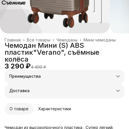
Главная
›
Все товары
›
Чемоданы
›
Мини чемоданы
Чемодан Мини (S) ABS
пластик"Verano", съёмные
колёса
3 290 ₽
4 490 ₽
Преимущества
Оплата частями в Сплит
Доставка в пункты выдачи или до двери
Доставка
Удобный возврат
О товаре
Характеристики
Чемодан из высокопрочного пластика . Супер лёгкий.