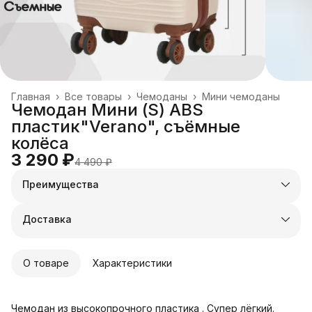
Главная
›
Все товары
›
Чемоданы
›
Мини чемоданы
Чемодан Мини (S) ABS
пластик"Verano", съёмные
колёса
3 290 ₽
4 490 ₽
Преимущества
Оплата частями в Сплит
Доставка в пункты выдачи или до двери
Доставка
Удобный возврат
О товаре
Характеристики
Чемодан из высокопрочного пластика . Супер лёгкий.