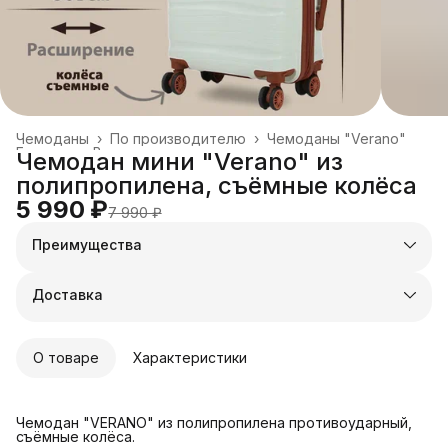
Чемоданы
›
По производителю
›
Чемоданы "Verano"
Главная
›
Все товары
›
Чемодан мини "Verano" из
полипропилена, съёмные колёса
5 990 ₽
7 990 ₽
Преимущества
Оплата частями в Сплит
Доставка в пункты выдачи или до двери
Доставка
Удобный возврат
О товаре
Характеристики
Чемодан "VERANO" из полипропилена противоударный,
съёмные колёса.