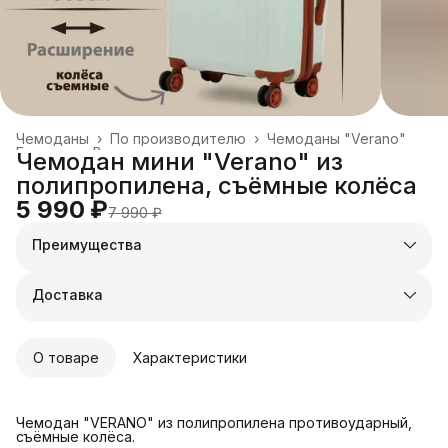
Чемоданы
›
По производителю
›
Чемоданы "Verano"
Главная
›
Все товары
›
Чемодан мини "Verano" из
полипропилена, съёмные колёса
5 990 ₽
7 990 ₽
Преимущества
Оплата частями в Сплит
Доставка в пункты выдачи или до двери
Доставка
Удобный возврат
О товаре
Характеристики
Чемодан "VERANO" из полипропилена противоударный,
съёмные колёса.