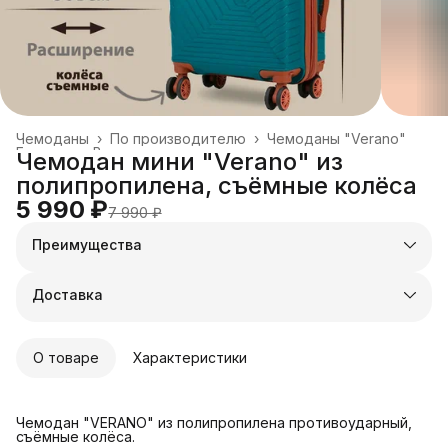
Чемоданы
›
По производителю
›
Чемоданы "Verano"
Главная
›
Все товары
›
Чемодан мини "Verano" из
полипропилена, съёмные колёса
5 990 ₽
7 990 ₽
Преимущества
Оплата частями в Сплит
Доставка в пункты выдачи или до двери
Доставка
Удобный возврат
О товаре
Характеристики
Чемодан "VERANO" из полипропилена противоударный,
съёмные колёса.