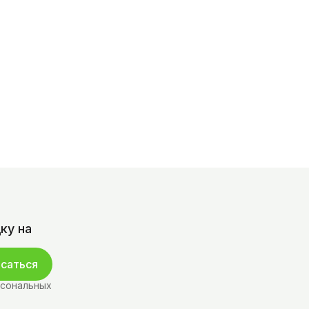
ку на
саться
рсональных