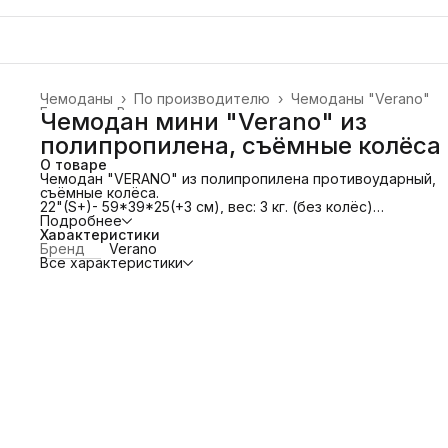
Чемоданы
›
По производителю
›
Чемоданы "Verano"
Главная
›
Все товары
›
Чемодан мини "Verano" из
полипропилена, съёмные колёса
О товаре
Чемодан "VERANO" из полипропилена противоударный,
съёмные колёса.
22"(S+)- 59*39*25(+3 см), вес: 3 кг. (без колёс)
Ручная кладь! (Аэрофлот, Россия, Аврора и др.)
Подробнее
Имеет четыре полиуретановых сдвоенных колеса. Вращ
Характеристики
360°.
Бренд
Verano
Колёса съёмные!
Все характеристики
Телескопическую алюминиевую и 2 дополнительные
прорезиненные ручки.
Защита в виде кодового замка, который препятствует
доступу внутрь чемодана.
Особенности модели: основное отделение с эластичны
ремнями, предохраняющими одежду от перемещения.
Отделение на молнии. Карман-сетка на молнии.
Увеличение объема за счёт расширения.
Привлекательный дизайн и функциональность чемодана
понравится каждому любителю путешествий.
Чемоданы из полипропилена не нужно загружать полнос
так как они не боятся никаких нагрузок