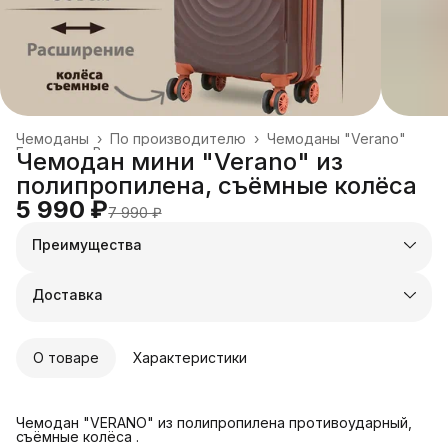
Чемоданы
›
По производителю
›
Чемоданы "Verano"
Главная
›
Все товары
›
Чемодан мини "Verano" из
полипропилена, съёмные колёса
5 990 ₽
7 990 ₽
Преимущества
Оплата частями в Сплит
Доставка в пункты выдачи или до двери
Доставка
Удобный возврат
О товаре
Характеристики
Чемодан "VERANO" из полипропилена противоударный,
съёмные колёса .