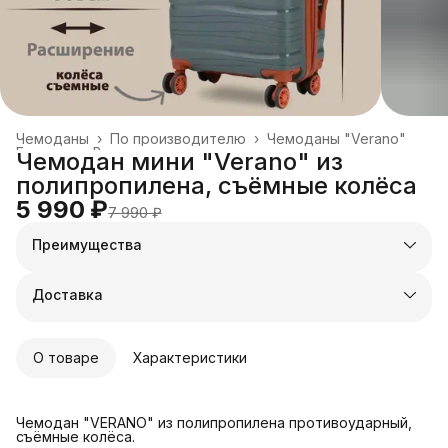
Чемоданы
›
По производителю
›
Чемоданы "Verano"
Главная
›
Все товары
›
Чемодан мини "Verano" из
полипропилена, съёмные колёса
5 990 ₽
7 990 ₽
Преимущества
Оплата частями в Сплит
Доставка в пункты выдачи или до двери
Доставка
Удобный возврат
О товаре
Характеристики
Чемодан "VERANO" из полипропилена противоударный,
съёмные колёса.