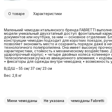
О товаре
Характеристики
Маленький чемодан итальянского бренда FABRETTI выполнен
модели уникальный двухэтапный доступ: фронтальный карма
документов или ноутбука, за ним — основное отделение. Б
конструкции чемодан подходит для коротких поездок, ручн
позволяет экономить место и сохранять порядок даже в н
технологичного полипропилена. Она имеет высокую прочно
характеристики, стойкость к механическому воздействию. 
ударопрочный корпус; • четыре двойных колеса «спиннер» 
телескопическая ручка из авиационного алюминия; • кодовы
• фиксаторы для одежды внутри чемодана; • возможность у
В/Д/Ш – 55 см/ 37 см/ 23 см
Вес: 2,8 кг
Мини чемоданы
Не указана
чемоданы Fabretti