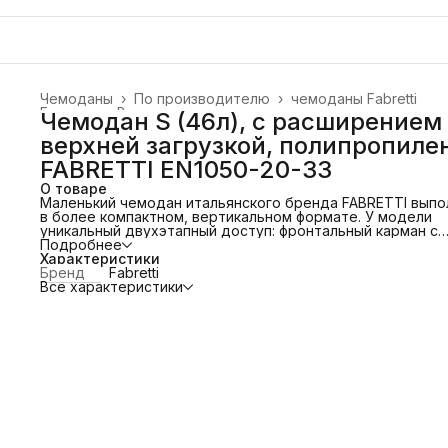
Чемоданы
›
По производителю
›
чемоданы Fabretti
Главная
›
Все товары
›
Чемодан S (46л), с расширением
верхней загрузкой, полипропилен
FABRETTI EN1050-20-33
О товаре
Маленький чемодан итальянского бренда FABRETTI выпо
в более компактном, вертикальном формате. У модели
уникальный двухэтапный доступ: фронтальный карман с
открытыми карманами и мягкой вставкой для документов
Подробнее
ноутбука, за ним — основное отделение. Благодаря
Характеристики
компактному силуэту и разделённой конструкции чемод
Бренд
Fabretti
подходит для коротких поездок, ручной клади и быстры
Все характеристики
сборов. Этот формат позволяет экономить место и
сохранять порядок даже в небольших пространствах.
Модель выполнена из технологичного полипропилена. О
имеет высокую прочность, жесткость, повышенные
противоударные характеристики, стойкость к
механическому воздействию. Другие особенности:
• морозостойкий и ударопрочный корпус; • четыре двой
колеса «спиннер» с вращением на 360°; • выдвижная
телескопическая ручка из авиационного алюминия;
• кодовый замок TSA; • боковые ручки и пластиковые но
• фиксаторы для одежды внутри чемодана; • возможнос