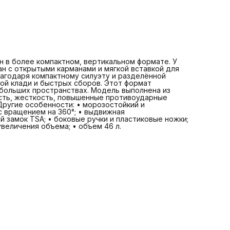
увеличения объема; • объем 46 л.
В/Д/Ш – 55 см/ 37 см/ 23 см
Вес: 2,8 кг
 в более компактном, вертикальном формате. У
н с открытыми карманами и мягкой вставкой для
лагодаря компактному силуэту и разделённой
ой клади и быстрых сборов. Этот формат
ебольших пространствах. Модель выполнена из
сть, жесткость, повышенные противоударные
Другие особенности: • морозостойкий и
с вращением на 360°; • выдвижная
й замок TSA; • боковые ручки и пластиковые ножки;
величения объема; • объем 46 л.